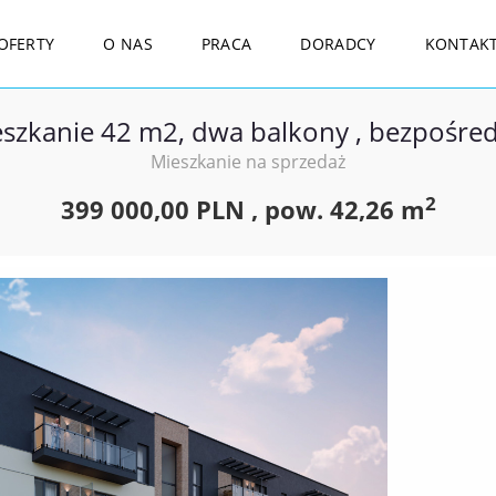
OFERTY
O NAS
PRACA
DORADCY
KONTAK
szkanie 42 m2, dwa balkony , bezpośre
Mieszkanie na sprzedaż
2
399 000,00 PLN ,
pow.
42,26 m