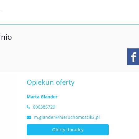
T
dnio
Opiekun oferty
Marta Glander
606385729
m.glander@nieruchomoscik2.pl
Oferty doradcy