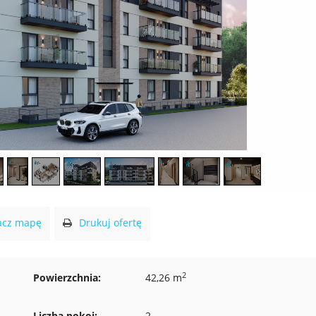
cz mapę
Drukuj ofertę
2
Powierzchnia:
42,26 m
Liczba pokoi:
2