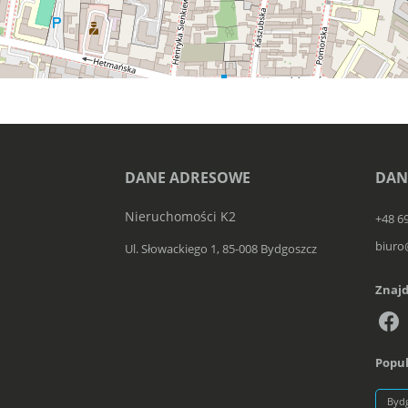
DANE ADRESOWE
DAN
Nieruchomości K2
+48 6
biuro
Ul. Słowackiego 1, 85-008 Bydgoszcz
Znajd
Popul
Byd