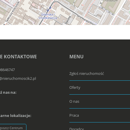
E KONTAKTOWE
MENU
98646747
Zgłoś nieruchomość
@nieruchomoscik2.pl
Oferty
ź nas na:
O nas
Praca
arne lokalizacje:
goszcz Centrum
Doradcy