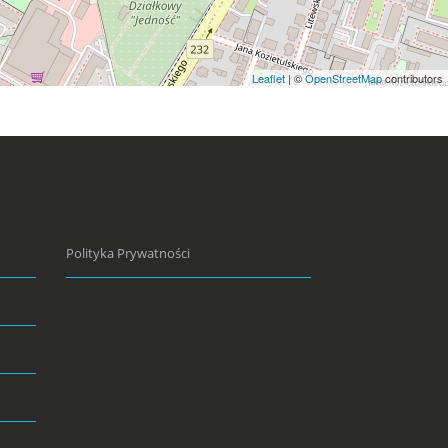
Leaflet
| ©
OpenStreetMap
contributors
Polityka Prywatności