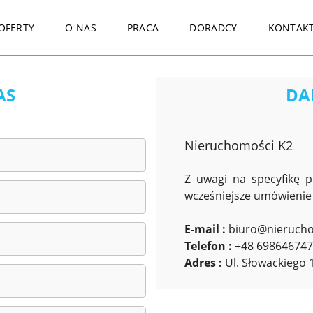
OFERTY
O NAS
PRACA
DORADCY
KONTAK
AS
DA
Nieruchomości K2
Z uwagi na specyfikę p
wcześniejsze umówienie 
E-mail :
biuro@nierucho
Telefon :
+48 698646747
Adres :
Ul. Słowackiego 