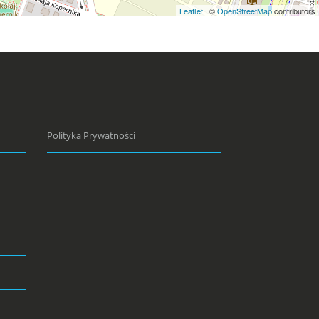
Leaflet
| ©
OpenStreetMap
contributors
Polityka Prywatności