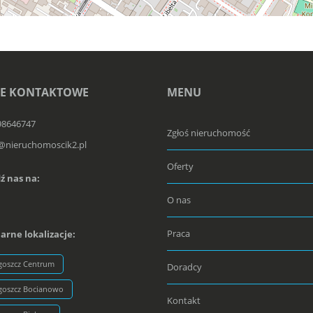
E KONTAKTOWE
MENU
98646747
Zgłoś nieruchomość
@nieruchomoscik2.pl
Oferty
ź nas na:
O nas
Praca
arne lokalizacje:
goszcz Centrum
Doradcy
goszcz Bocianowo
Kontakt