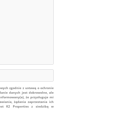
ych zgodnie z ustawą o ochronie
danie danych jest dobrowolne, ale
informowany(a), że przysługuje mi
wiania, żądania zaprzestania ich
est K2 Properties z siedzibą w