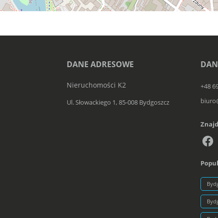
DANE ADRESOWE
DAN
Nieruchomości K2
+48 6
biuro
Ul. Słowackiego 1, 85-008 Bydgoszcz
Znajd
Popul
Byd
Byd