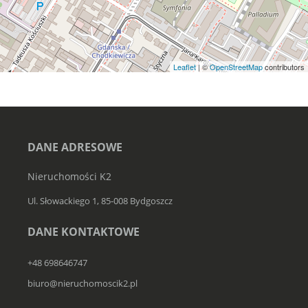
Leaflet
| ©
OpenStreetMap
contributors
DANE ADRESOWE
Nieruchomości K2
Ul. Słowackiego 1, 85-008 Bydgoszcz
DANE KONTAKTOWE
+48 698646747
biuro@nieruchomoscik2.pl