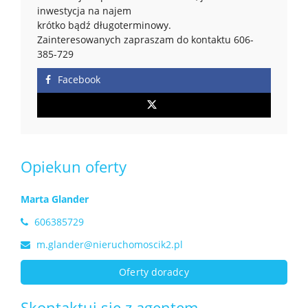
inwestycja na najem
krótko bądź długoterminowy.
Zainteresowanych zapraszam do kontaktu 606-
385-729
Facebook
Opiekun oferty
Marta Glander
606385729
m.glander@nieruchomoscik2.pl
Oferty doradcy
Skontaktuj się z agentem