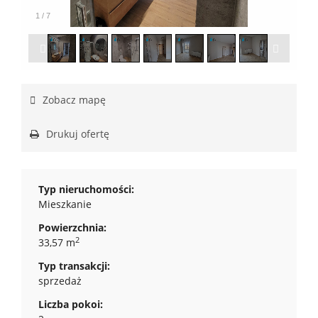
1
/
7
Zobacz mapę
Drukuj ofertę
Typ nieruchomości:
Mieszkanie
Powierzchnia:
2
33,57 m
Typ transakcji:
sprzedaż
Liczba pokoi: