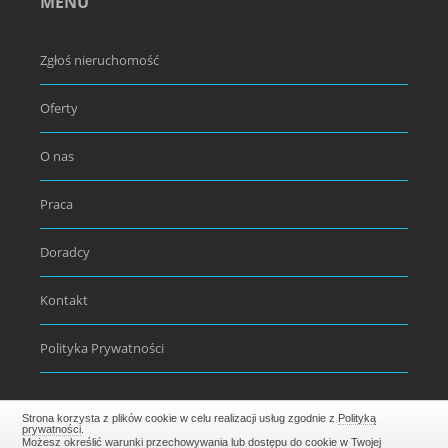
MENU
Zgłoś nieruchomość
Oferty
O nas
Praca
Doradcy
Kontakt
Polityka Prywatności
Strona korzysta z plików cookie w celu realizacji usług zgodnie z
Polityką
prywatności
.
Możesz określić warunki przechowywania lub dostępu do cookie w Twojej
Realizacja:
EstiCRM
- Wszelkie prawa zastrzeżone (C) 2026